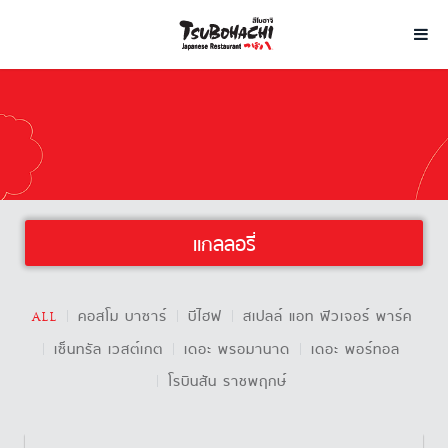
แกลลอรี่
คอสโม บาซาร์
บีไฮฟ
สเปลล์ แอท ฟิวเจอร์ พาร์ค
ALL
เซ็นทรัล เวสต์เกต
เดอะ พรอมานาด
เดอะ พอร์ทอล
โรบินสัน ราชพฤกษ์